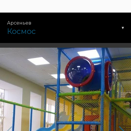
Арсеньев
▾
Космос
ул. Ломоносова, 28, Арсеньев, Приморский
край, Россия, 692342
Для справок и
+7 42361 4-25-11
бронирования
Рекламодателям
+7 42361 3-18-77
Почта
kocmoc-film@mail.ru