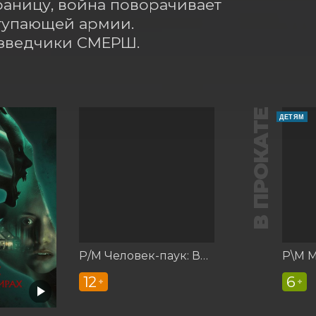
аницу, война поворачивает 
тупающей армии. 
азведчики СМЕРШ.
В ПРОКАТЕ
ДЕТЯМ
Р/М Человек-паук: Вдали от дома
12
6
+
+