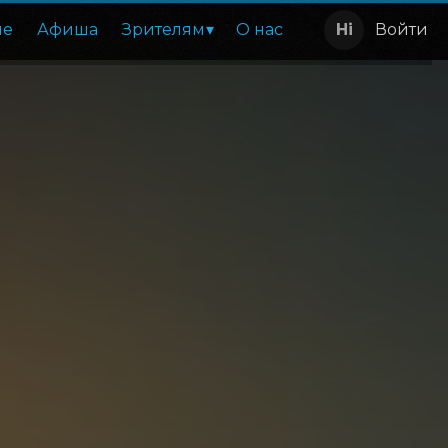
ие
Афиша
Зрителям
О нас
Войти