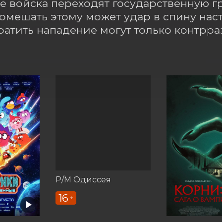
е войска переходят государственную гр
Помешать этому может удар в спину нас
атить нападение могут только контрр
Р/М Одиссея
16
+