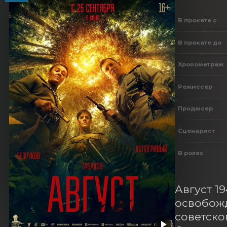
В прокате с
В прокате до
Хронометраж
Режиссер
Продюсер
Сценарист
В ролях
Август 1
освобожд
советско