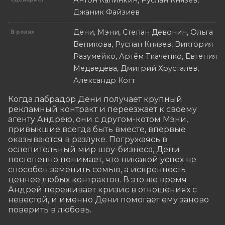
Антон Калинкин, Руслан Князев,
Джаник Файзиев
Дени, Мэни, Степан Девонин, Ольга
В ролях
Веникова, Руслан Князев, Виктория
Разумейко, Артём Ткаченко, Евгения
Медведева, Дмитрий Хрусталев,
Александр Котт
Когда лабрадор Дени получает крупный 
рекламный контракт и переезжает к своему 
агенту Андрею, они с другом-котом Мэни, 
привыкшие всегда быть вместе, впервые 
оказываются в разлуке. Погружаясь в 
ослепительный мир шоу-бизнеса, Дени 
постепенно понимает, что никакой успех не 
способен заменить семью, а искренность 
ценнее любых контрактов. В это же время 
Андрей переживает кризис в отношениях с 
невестой, и именно Дени помогает ему заново 
поверить в любовь.