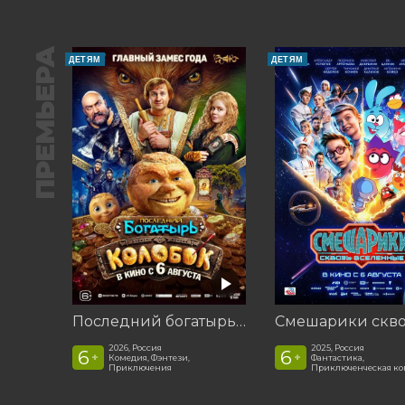
ПРЕМЬЕРА
ДЕТЯМ
ДЕТЯМ
Последний богатырь. Колобок
2026, Россия
2025, Россия
6
6
+
+
Комедия, Фэнтези,
Фантастика,
Приключения
Приключенческая к