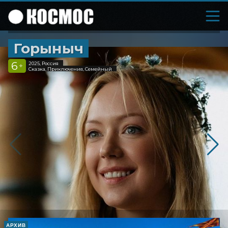
Горыныч
6
2025, Россия
+
Сказка, Приключения, Семейный
АРХИВ