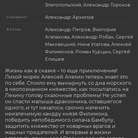
Златопольский, Александр Горохов
Александр Архипов
Сценарист
Александр Петров, Виктория
В ролях
Агалакова, Александр Робак, Сергей
Маковецкий, Нина Усатова, Алексей
Филимонов, Роман Курцын, Сергей
Епишев
Жизнь как в сказке – то еще приключение! 
Лихой моряк Алексей Алехин теперь знает это 
по себе. Стоило ему вынырнуть со дна морского 
в неопознанном княжестве, как посыпались на 
Лехину голову сказочные проблемы! Не успел 
он спасти малыша-дракончика, оставшегося 
одного, и тут началось: срочно излечить 
неизлечимую хандру князя Филимона, 
победить непобедимого силача Бамбулу, 
защитить княжество от коварных врагов и 
жадных предателей. И впервые в жизни 