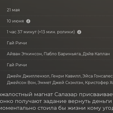
21 мая
10 июня
1 час 37 минут (+13 мин. ролики)
Гай Ричи
Айван Эткинсон, Пабло Бариньяга, Дэйв Каплан
Гай Ричи
Джейк Джилленхол, Генри Кавилл, Эйса Гонсалес
Джейсон Вон, Эммет Джей Скэнлэн, Кристофер Х
зжалостный магнат Салазар присваивае
онко получают задание вернуть деньги
моментально стоила бы жизни кому угодн