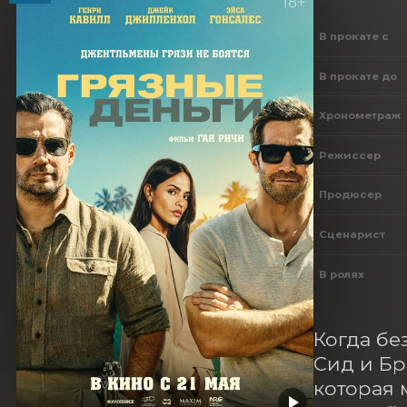
В прокате с
В прокате до
Хронометраж
Режиссер
Продюсер
Сценарист
В ролях
Когда бе
Сид и Бр
которая 