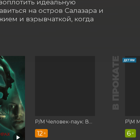
воплотить идеальную 
авиться на остров Салазара и 
ием и взрывчаткой, когда 
В ПРОКАТЕ
ДЕТЯМ
Р/М Человек-паук: Вдали от дома
12
6
+
+