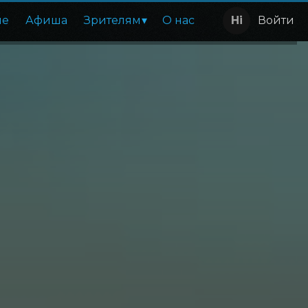
ие
Афиша
Зрителям
О нас
Войти