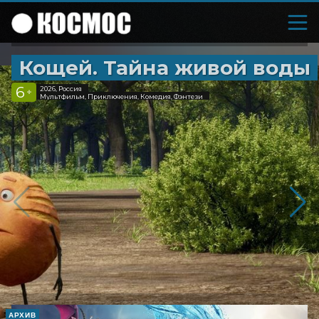
Кощей. Тайна живой воды
6
2026, Россия
+
Мультфильм, Приключения, Комедия, Фэнтези
АРХИВ