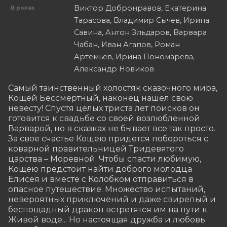
Виктор Добронравов, Екатерина
В ролях
Тарасова, Владимир Сычев, Ирина
Савина, Антон Эльдаров, Варвара
Чабан, Иван Агапов, Роман
Артемьев, Ирина Пономарева,
Александр Новиков
Самый таинственный холостяк сказочного мира, 
Кощей Бессмертный, наконец нашел свою 
невесту! Спустя целых триста лет поисков он 
готовится к свадьбе со своей возлюбленной 
Варварой, но в сказках не бывает все так просто. 
За свое счастье Кощею придется побороться с 
коварной правительницей Тридевятого 
царства – Моревной. Чтобы спасти любимую, 
Кощею предстоит найти доброго молодца 
Елисея и вместе с Колобком отправиться в 
опасное путешествие. Множество испытаний, 
невероятных приключений и даже свирепый и 
беспощадный дракон встретятся им на пути к 
Живой воде... Но настоящая дружба и любовь 