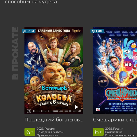
способны на чудеса.
В ПРОКАТЕ
ДЕТЯМ
ДЕТЯМ
Последний богатырь. Колобок
2026, Россия
2025, Россия
6
6
+
+
Комедия, Фэнтези,
Фантастика,
Приключения
Приключенческая к