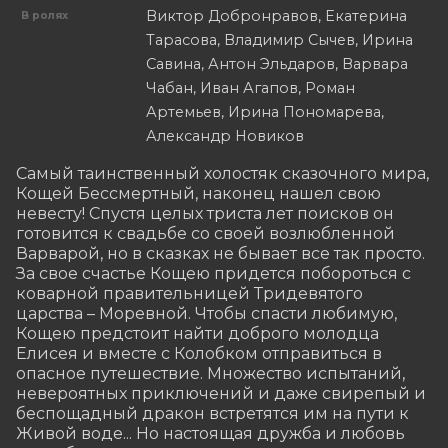
Виктор Добронравов, Екатерина
В ролях
Тарасова, Владимир Сычев, Ирина
Савина, Антон Эльдаров, Варвара
Чабан, Иван Агапов, Роман
Артемьев, Ирина Пономарева,
Александр Новиков
Самый таинственный холостяк сказочного мира, 
Кощей Бессмертный, наконец нашел свою 
невесту! Спустя целых триста лет поисков он 
готовится к свадьбе со своей возлюбленной 
Варварой, но в сказках не бывает все так просто. 
За свое счастье Кощею придется побороться с 
коварной правительницей Тридевятого 
царства – Моревной. Чтобы спасти любимую, 
Кощею предстоит найти доброго молодца 
Елисея и вместе с Колобком отправиться в 
опасное путешествие. Множество испытаний, 
невероятных приключений и даже свирепый и 
беспощадный дракон встретятся им на пути к 
Живой воде... Но настоящая дружба и любовь 