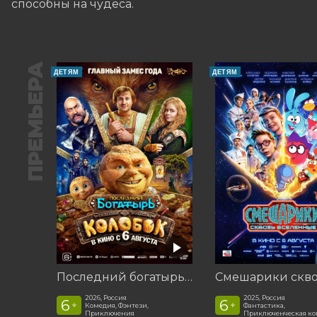
способны на чудеса.
ПРЕМЬЕРА
ДЕТЯМ
ДЕТЯМ
Последний богатырь. Колобок
2026, Россия
2025, Россия
6
6
+
+
Комедия, Фэнтези,
Фантастика,
Приключения
Приключенческая к