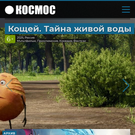
Кощей. Тайна живой воды
6
2026, Россия
+
Мультфильм, Приключения, Комедия, Фэнтези
АРХИВ