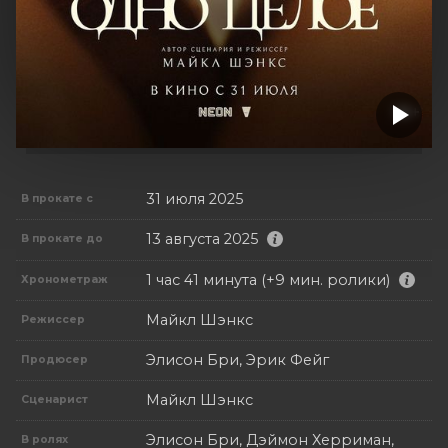
31 июля 2025
В прокате с
13 августа 2025
В прокате до
1 час 41 минута (+9 мин. ролики)
Хронометраж
Майкл Шэнкс
Режиссер
Элисон Бри, Эрик Фейг
Продюсер
Майкл Шэнкс
Сценарист
Элисон Бри, Дэймон Херриман,
В ролях