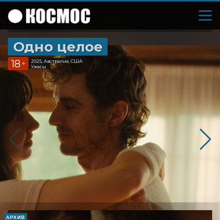
Одно целое
18
2025, Австралия, США
+
Ужасы
АРХИВ