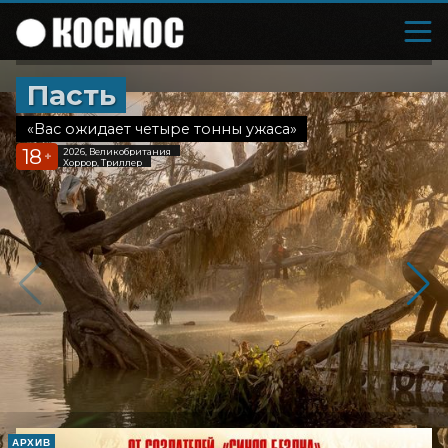
Пасть
«Вас ожидает четыре тонны ужаса»
18
2026, Великобритания
+
Хоррор, Триллер
АРХИВ