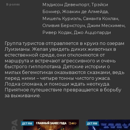
Мэдисон Девенпорт, Трэйси
В ролях
Боннер, Жоакин де Алмейда,
Мишель Куриэль, Саманта Кохлан,
Оливия Бернстоун, Джим Мескимен,
Ривер Кодак, Джо Аццопарди
Группа туристов отправляется в круиз по озерам 
Луизианы. Желая увидеть диких животных в 
естественной среде, они отклоняются от 
маршрута и встречают агрессивного и очень 
быстрого гиппопотама. Детские истории о 
милых бегемотиках оказываются сказками, ведь 
перед ними – четыре тонны чистого ужаса. 
Лодка сломана, и помощи ждать неоткуда. 
Приятное путешествие превращается в борьбу 
за выживание.
ДЕТЯМ
ДЕТЯМ