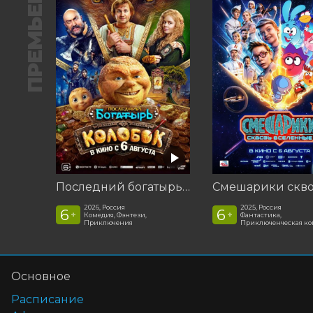
ПРЕМЬЕРА
Последний богатырь. Колобок
2026, Россия
2025, Россия
6
6
+
+
Комедия, Фэнтези,
Фантастика,
Приключения
Приключенческая к
Основное
Расписание