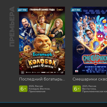
ПРЕМЬЕРА
ДЕТЯМ
ДЕТЯМ
Последний богатырь. Колобок
2026, Россия
2025, Россия
6
6
+
+
Комедия, Фэнтези,
Фантастика,
Приключения
Приключенческая к