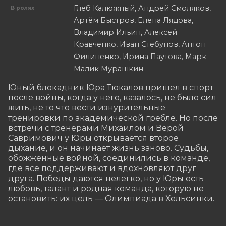
Глеб Калюжный, Андрей Смоляков,
В ролях
Артём Быстров, Елена Лядова,
Владимир Ильин, Алексей
Кравченко, Иван Стебунов, Антон
Филипенко, Ирина Паутова, Марк-
Малик Мурашкин
Юный блокадник Юра Тюкалов пришел в спорт 
после войны, когда у него, казалось, не было сил 
жить, не то что вести изнурительные 
тренировки по академической гребле. Но после 
встречи с тренерами Михаилом и Верой 
Савримович у Юры открывается второе 
дыхание, и он начинает жизнь заново. Судьбы, 
обожженные войной, соединились в команде, 
где все поддерживают и вдохновляют друг 
друга. Победы даются нелегко, но у Юры есть 
любовь, талант и родная команда, которую не 
остановить: их цель — Олимпиада в Хельсинки.