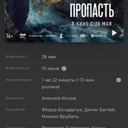
28 мая
В прокате с
10 июня
В прокате до
1 час 22 минуты (+13 мин.
Хронометраж
ролики)
Алексей Ионов
Режиссер
Фёдор Бондарчук, Денис Баглай,
Продюсер
Михаил Врубель
Владимир Батрамеев, Алина
Сценарист