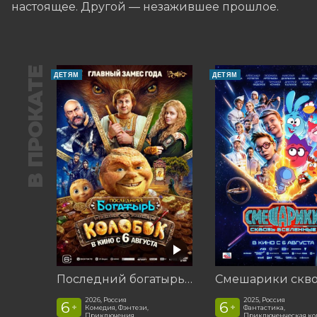
настоящее. Другой — незажившее прошлое.
В ПРОКАТЕ
ДЕТЯМ
ДЕТЯМ
Последний богатырь. Колобок
2026, Россия
2025, Россия
6
6
+
+
Комедия, Фэнтези,
Фантастика,
Приключения
Приключенческая к