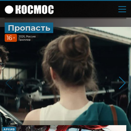
Пропасть
16
2026, Россия
+
Триллер
АРХИВ