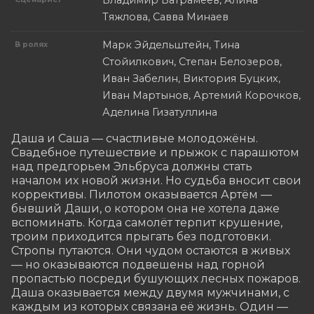
Тяжлова, Савва Минаев
Марк Эйдельштейн, Тина
В ролях
Стойилкович, Степан Белозеров,
Иван Забелин, Виктория Буцких,
Иван Мартынов, Артемий Корочков,
Аделина Гизатуллина
Даша и Саша — счастливые молодожёны. 
Свадебное путешествие и прыжок с парашютом 
над предгорьем Эльбруса должны стать 
началом их новой жизни. Но судьба вносит свои 
коррективы. Пилотом оказывается Артём — 
бывший Даши, о котором она не хотела даже 
вспоминать. Когда самолёт терпит крушение, 
троим приходится прыгать без подготовки. 
Стропы путаются. Они чудом остаются в живых 
— но оказываются подвешены над горной 
пропастью посреди бушующих лесных пожаров. 
Даша оказывается между двумя мужчинами, с 
каждым из которых связана её жизнь. Один — 