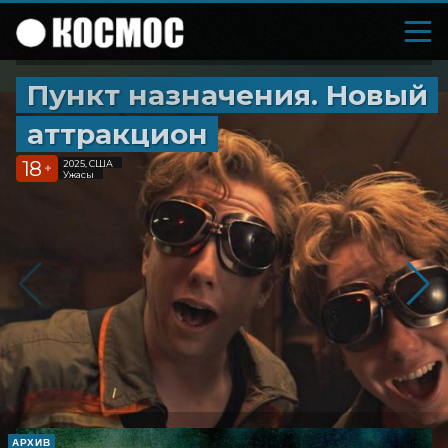
Пункт назначения. Новый
аттракцион
18
2025, США
+
Ужасы
АРХИВ