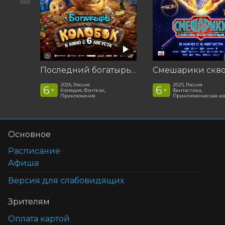
Последний богатырь. Колобок
2026, Россия
2025, Россия
6
6
+
+
Комедия, Фэнтези,
Фантастика,
Приключения
Приключенческая к
Основное
Расписание
Афиша
Версия для слабовидящих
Зрителям
Оплата картой