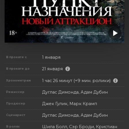
1 января
В прокате с
21 января
В прокате до
1 час 26 минут (+9 мин. ролики)
Хронометраж
Дуглас Димонда, Адам Дубин
Режиссер
Джек Гулик, Марк Крамп
Продюсер
Дуглас Димонда, Адам Дубин
Сценарист
Шила Болл, Сэр Броди, Кристиан
В ролях