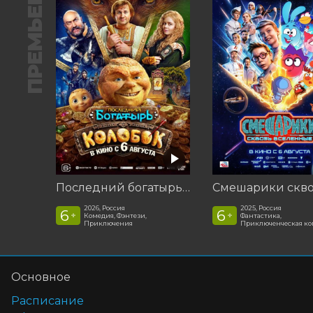
ПРЕМЬЕРА
Последний богатырь. Колобок
2026, Россия
2025, Россия
6
6
+
+
Комедия, Фэнтези,
Фантастика,
Приключения
Приключенческая к
Основное
Расписание