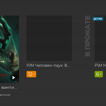
В ПРОКАТЕ
ДЕТЯМ
Р/М Человек-паук: Вдали от дома
12
6
+
+
Корни: Сага о вампирах
британия