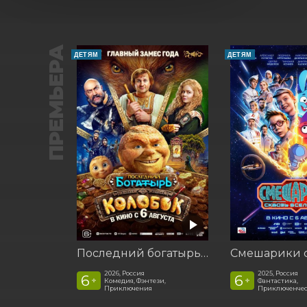
ПРЕМЬЕРА
ДЕТЯМ
ДЕТЯМ
Последний богатырь. Колобок
2026, Россия
2025, Россия
6
6
+
+
Комедия, Фэнтези,
Фантастика,
Приключения
Приключенчес