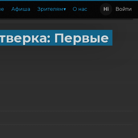
ие
Афиша
Зрителям
О нас
Войти
тверка: Первые