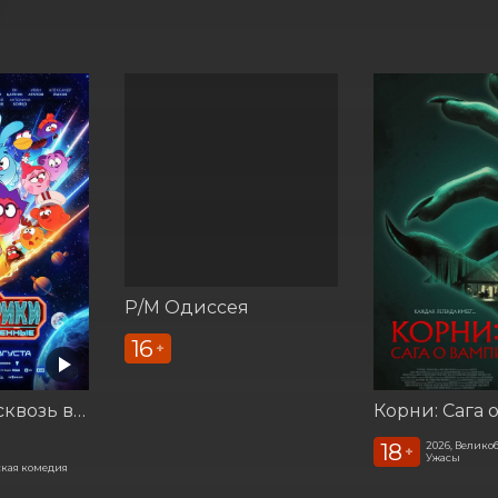
Р/М Одиссея
16
+
Смешарики сквозь вселенные
18
2026, Велико
+
Ужасы
кая комедия