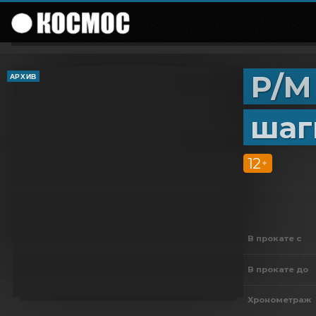
Р/М
АРХИВ
шаг
12
+
В прокате с
В прокате до
Хронометраж