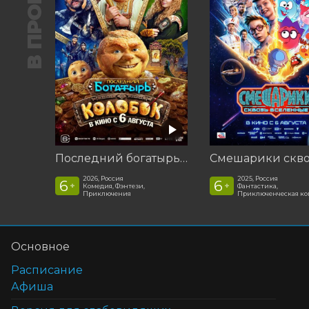
В ПРОКАТЕ
Последний богатырь. Колобок
2026, Россия
2025, Россия
6
6
+
+
Комедия, Фэнтези,
Фантастика,
Приключения
Приключенческая к
Основное
Расписание
Афиша