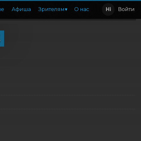
ие
Афиша
Зрителям
О нас
Войти
5