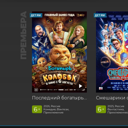
ПРЕМЬЕРА
ДЕТЯМ
ДЕТЯМ
Последний богатырь. Колобок
2026, Россия
2025, Россия
6
6
+
+
Комедия, Фэнтези,
Фантастика,
Приключения
Приключенчес