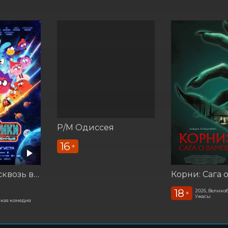
Р/М Одиссея
16
+
Смешарики сквозь вселенные
18
2026, Велико
+
Ужасы
кая комедия