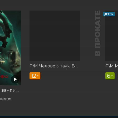
В ПРОКАТЕ
ДЕТЯМ
Р/М Человек-паук: Вдали от дома
12
6
+
+
Корни: Сага о вампирах
британия