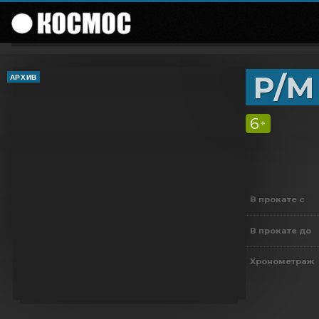
Р/М
АРХИВ
6
+
В прокате с
В прокате до
Хронометраж