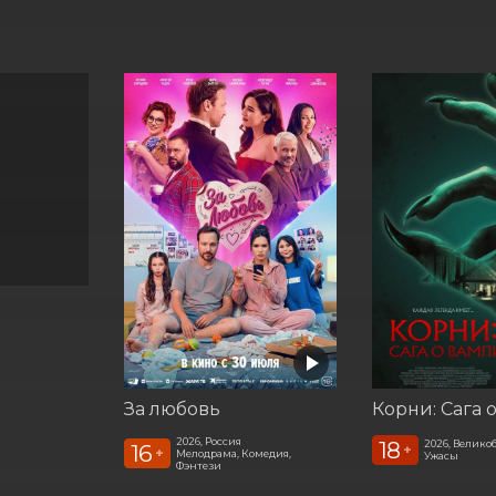
За любовь
2026, Россия
18
2026, Велико
16
+
+
Мелодрама, Комедия,
Ужасы
Фэнтези