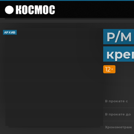
Р/М
АРХИВ
кре
12
+
В прокате с
В прокате до
Хронометраж