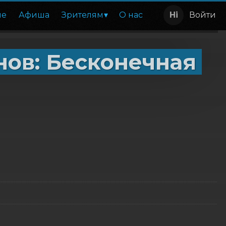
ие
Афиша
Зрителям
О нас
Войти
нов: Бесконечная