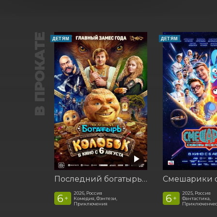
В ПРОКАТЕ
ДЕТЯМ
ДЕТЯМ
Последний богатырь. Колобок
2026, Россия
2025, Россия
6
6
+
+
Комедия, Фэнтези,
Фантастика,
Приключения
Приключенчес