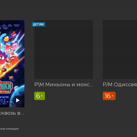
ДЕТЯМ
Р\М Миньоны и монстры
Р/М Одиссея
6
16
+
+
Смешарики сквозь вселенные
кая комедия