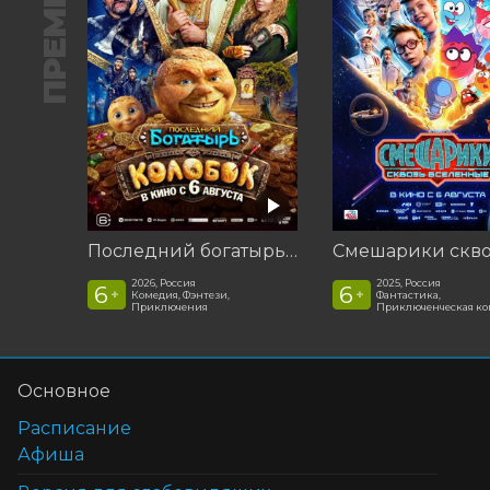
ПРЕМЬЕРА
Последний богатырь. Колобок
2026, Россия
2025, Россия
6
6
+
+
Комедия, Фэнтези,
Фантастика,
Приключения
Приключенческая к
Основное
Расписание
Афиша