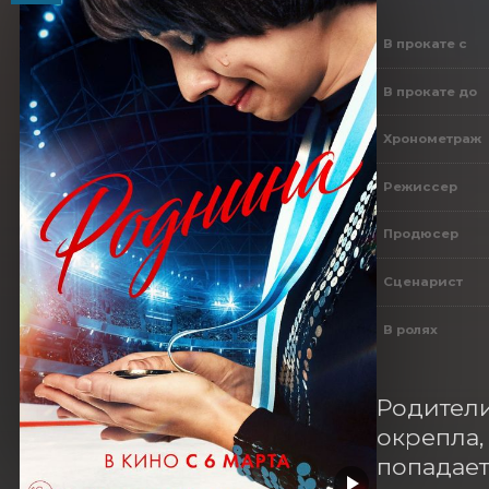
В прокате с
В прокате до
Хронометраж
Режиссер
Продюсер
Сценарист
В ролях
Родители
окрепла,
попадает