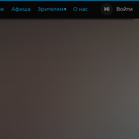
ие
Афиша
Зрителям
О нас
Войти