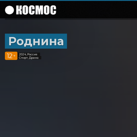
Роднина
12
2024, Россия
+
Спорт, Драма