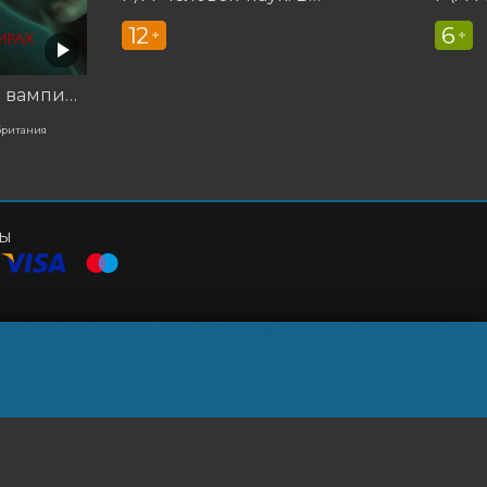
12
6
+
+
Корни: Сага о вампирах
британия
ты
и бронирования
+7 42361 4-25-11
ям
+7 42361 3-18-77
film@mail.ru
Powered by
p24.app