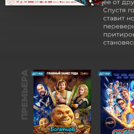
ее от др
Спустя г
ставит н
переверн
притирок
становяс
ПРЕМЬЕРА
ДЕТЯМ
ДЕТЯМ