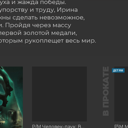
уха и жажда победы.

порству и труду, Ирина 
жны сделать невозможное, 
. Пройдя через массу 
первой золотой медали, 
оторым рукоплещет весь мир.
В ПРОКАТЕ
ДЕТЯМ
Р/М Человек-паук: Вдали от дома