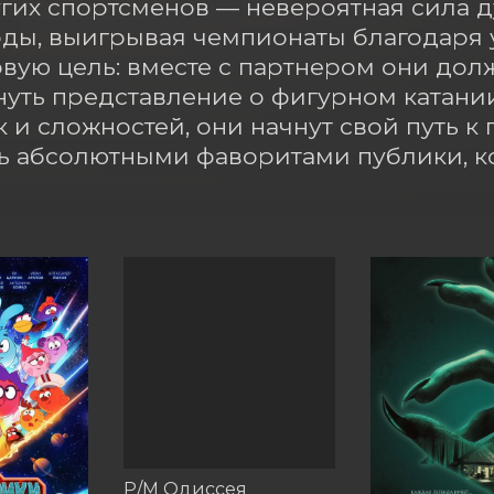
угих спортсменов — невероятная сила д
оды, выигрывая чемпионаты благодаря у
овую цель: вместе с партнером они дол
уть представление о фигурном катании
 и сложностей, они начнут свой путь к 
ь абсолютными фаворитами публики, к
Р/М Одиссея