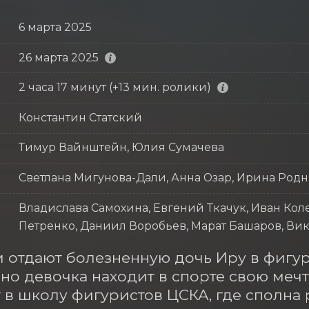
6 марта 2025
26 марта 2025
2 часа 17 минут (+13 мин. ролики)
Константин Статский
Тимур Вайнштейн, Юлия Сумачева
Светлана Мигунова-Дали, Анна Озар, Ирина Род
Владислава Самохина, Евгений Ткачук, Иван Ко
Петренко, Даниил Воробьев, Марат Башаров, Ви
 отдают болезненную дочь Иру в фигурн
 но девочка находит в спорте свою мечт
 в школу фигуристов ЦСКА, где сполна р